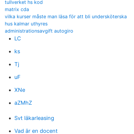
tullverket hs kod
matrix cda
vilka kurser måste man läsa för att bli undersköterska
hus kalmar uthyres
administrationsavgift autogiro
LC
ks
Tj
uF
XNe
aZMhZ
Svt läkarleasing
Vad är en docent