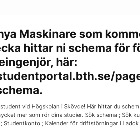
a nya Maskinare som komm
cka hittar ni schema för f
ingenjör, här:
studentportal.bth.se/pag
schema.
udent vid Högskolan i Skövde! Här hittar du schema,
ycket mer som rör dina studier. Sök schema ; Sök ku
 Studentkonto ; Kalender för driftstörningar i Ladok