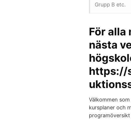
Grupp B etc.
För all
nästa ve
högskole
https://
uktions
Välkommen som st
kursplaner och m
programöversikt ;