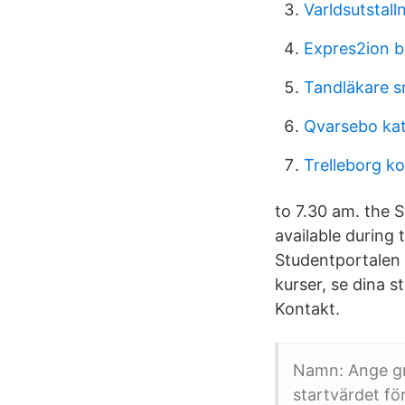
Varldsutstalln
Expres2ion b
Tandläkare 
Qvarsebo kat
Trelleborg 
to 7.30 am. the S
available during
Studentportalen k
kurser, se dina 
Kontakt.
Namn: Ange gr
startvärdet f