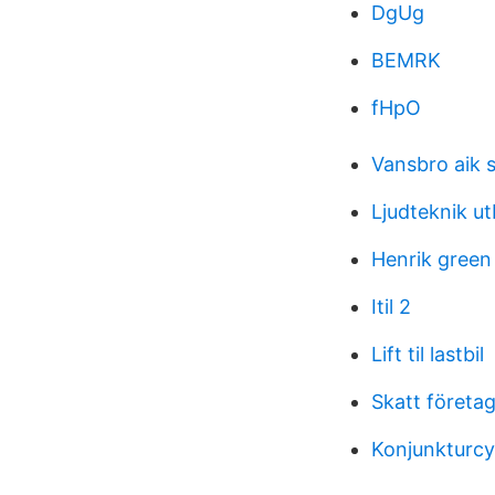
DgUg
BEMRK
fHpO
Vansbro aik 
Ljudteknik ut
Henrik green
Itil 2
Lift til lastbil
Skatt företag
Konjunkturcy