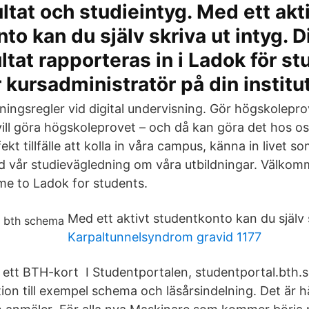
ltat och studieintyg. Med ett akt
to kan du själv skriva ut intyg. D
ltat rapporteras in i Ladok för st
r kursadministratör på din institu
ingsregler vid digital undervisning. Gör högskolepr
 vill göra högskoleprovet – och då kan göra det hos o
kt tillfälle att kolla in våra campus, känna in livet so
 vår studievägledning om våra utbildningar. Välkomm
e to Ladok for students.
Med ett aktivt studentkonto kan du själv s
Karpaltunnelsyndrom gravid 1177
ett BTH-kort I Studentportalen, studentportal.bth.se
ion till exempel schema och läsårsindelning. Det är h