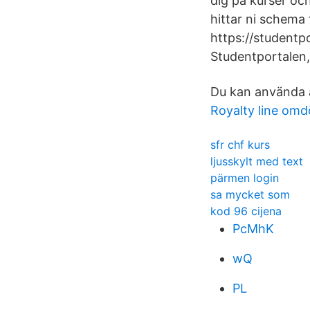
dig på kurser oc
hittar ni schema 
https://studentp
Studentportalen,
Du kan använda a
Royalty line om
sfr chf kurs
ljusskylt med text
pärmen login
sa mycket som
kod 96 cijena
PcMhK
wQ
PL