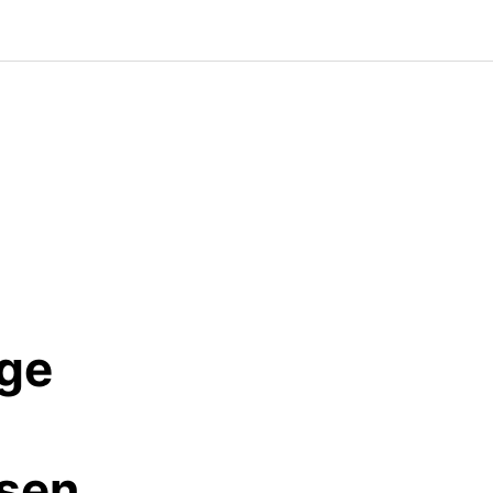
ge
sen