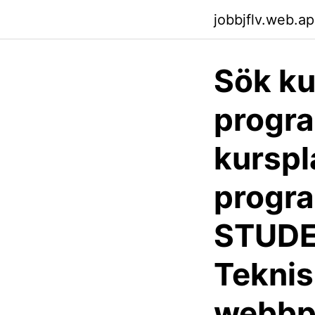
jobbjflv.web.a
Sök ku
progra
kurspl
progra
STUDE
Tekni
webbp