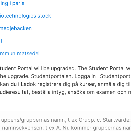
ing i paris
iotechnologies stock
smedjebacken
t
kommun matsedel
tudent Portal will be upgraded. The Student Portal wi
 the upgrade. Studentportalen. Logga in i Studentport
an du i Ladok registrera dig på kurser, anmäla dig till
studieresultat, beställa intyg, ansöka om examen och
uppens/gruppernas namn, t ex Grupp. c. Startvärde
ör namnsekvensen, t ex A. Nu kommer gruppernas nam