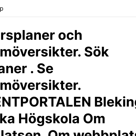
pp
rsplaner och
möversikter. Sök
aner . Se
möversikter.
NTPORTALEN Blekin
ska Högskola Om
latsen. Om webbplat