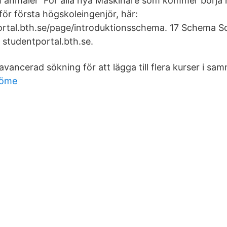
h anmäler För alla nya Maskinare som kommer börja 
för första högskoleingenjör, här:
ortal.bth.se/page/introduktionsschema. 17 Schema Sc
 studentportal.bth.se.
vancerad sökning för att lägga till flera kurser i s
döme