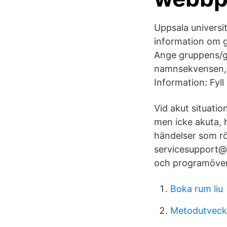
Uppsala universi
information om g
Ange gruppens/gr
namnsekvensen, 
Information: Fyl
Vid akut situation
men icke akuta, 
händelser som rör
servicesupport@bt
och programövers
Boka rum liu
Metodutveckl