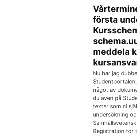
Vårtermine
första und
Kursschema
schema.uu.
meddela ku
kursansvar
Nu har jag dubbe
Studentportalen. 
något av dokumen
du även på Stude
texter som ni sjä
undersökning och
Samhällsvetenska
Registration for 