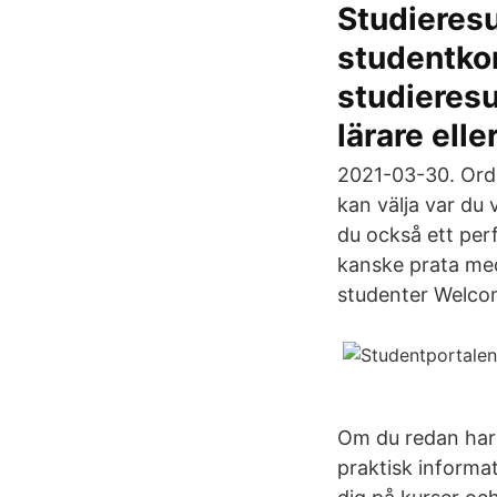
Studieresu
studentkon
studieresu
lärare elle
2021-03-30. Ordn
kan välja var du
du också ett perfe
kanske prata med
studenter Welcom
Om du redan har 
praktisk informat