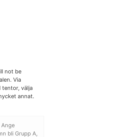
ll not be
alen. Via
 tentor, välja
 mycket annat.
: Ange
n bli Grupp A,