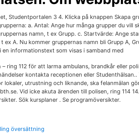
tet, Studentportalen 3 4. Klicka på knappen Skapa gru
rupperna: a. Antal: Ange hur många grupper du vill 
uppernas namn, t ex Grupp. c. Startvärde: Ange sta
t ex A. Nu kommer gruppernas namn bli Grupp A, Gru
l i en informationstext som visas i samband med
 – ring 112 för att larma ambulans, brandkår eller polis
händelser kontakta receptionen eller Studenthälsan.. 
 lokaler, utrustning och liknande, ska felanmälan göra
h.se. Vid icke akuta ärenden till polisen, ring 114 14
ikter. Sök kursplaner . Se programöversikter.
ing översättning