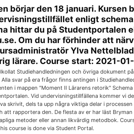
n börjar den 18 januari. Kursen 
ervisningstillfället enligt schema
 hittar du på Studentportalen el
se. Om du har förhinder att närv
rsadministratör Ylva Nettelbladt
ig lärare. Course start: 2021-01
lkollat Studiehandledningen och övriga dokument på
Alla svar på era frågor finns antingen i Studiehandled
ten i mappen "Moment II Lärarens retorik" Schema f
ntportalen. Vid undervisningstillfällena kommer vi d
lva skrivit, dels ta upp några viktiga delar i processen
 att rapportera den. De flesta av er har läst Bryman
pliga metoder eller annan likvärdig metodbok. Course
this course is done via Student Portal.