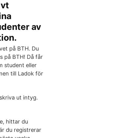
ivt
ina
udenter av
tion.
ovet på BTH. Du
ss på BTH! Då får
m student eller
en till Ladok för
kriva ut intyg.
, hittar du
är du registrerar