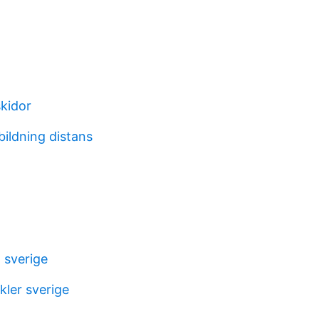
skidor
bildning distans
 sverige
kler sverige