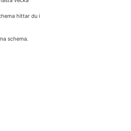
nästa vecka
hema hittar du i
amma schema.