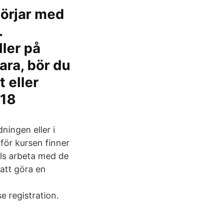
börjar med
.
ler på
ara, bör du
 eller
-18
ningen eller i
ör kursen finner
els arbeta med de
 att göra en
 registration.