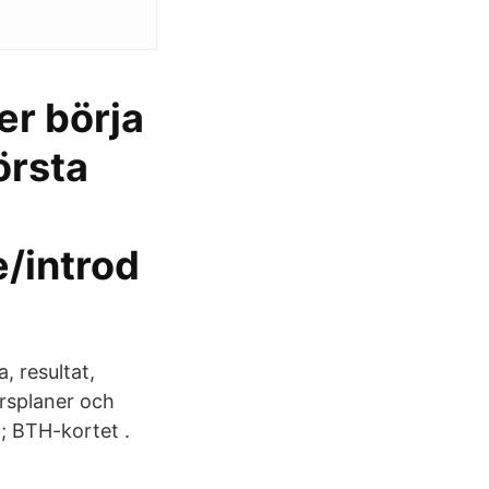
er börja
örsta
e/introd
 resultat,
rsplaner och
 ; BTH-kortet .