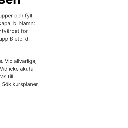
pper och fyll i
skapa. b. Namn:
rtvärdet för
pp B etc. d.
. Vid allvarliga,
Vid icke akuta
s till
. Sök kursplaner