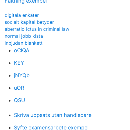
Faltning exempel
digitala enkäter
socialt kapital betyder
aberratio ictus in criminal law
normal jobb kista
inbjudan blankett
oClQA
KEY
jNYQb
uOR
QSU
Skriva uppsats utan handledare
Syfte examensarbete exempel