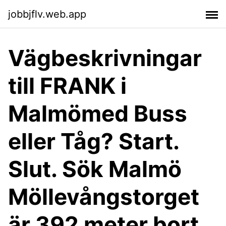
jobbjflv.web.app
Vägbeskrivningar
till FRANK i
Malmömed Buss
eller Tåg? Start.
Slut. Sök Malmö
Möllevångstorget
är 392 meter bort,