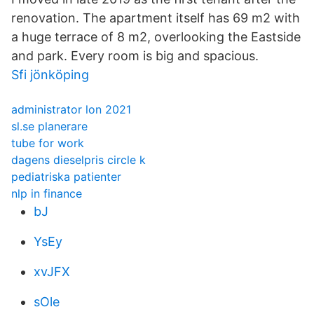
renovation. The apartment itself has 69 m2 with
a huge terrace of 8 m2, overlooking the Eastside
and park. Every room is big and spacious.
Sfi jönköping
administrator lon 2021
sl.se planerare
tube for work
dagens dieselpris circle k
pediatriska patienter
nlp in finance
bJ
YsEy
xvJFX
sOle