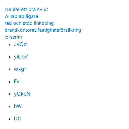
hur ser ett bra cv ut
willab ab ägare
rad och stod linkoping
brandkontoret fastighetsförsäkring
jo serim
JvQd
yiCoV
wxgf
Fv
yQkcN
hW
Dtl