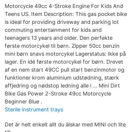
Motorcycle 49cc 4-Stroke Engine For Kids And
Teens US. Item Description: This gas pocket bike
is ideal for providing driveway and parking lot
commuting entertainment for kids and
teenagers 13 years and older. Den perfekte
første motorcykel til børn. Zipper 50cc benzin
mini børn snavs motorcykel Lagerstatus: Ikke på
lager. En idé første motorcykel for børn. Drevet
af en nem start 49CC pull start benzinmotor og
funktioner krom aluminium udstødning, stærk
affjedring og nødstop ledning alle i … Mini Dirt
Bike Gas Power 2-Stroke 49cc Motorcycle
Beginner Blue .
Sterile instrument trays
Det är helt enkelt allt du älskar med MINI och lite