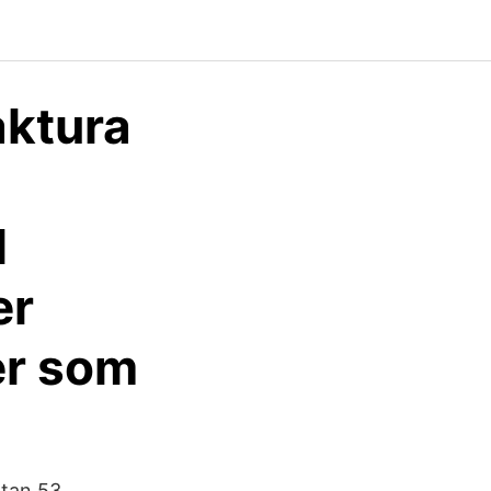
ktura
l
er
er som
atan 53,