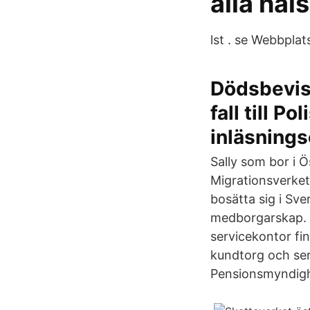
alla häl
lst . se Webbplat
Dödsbevise
fall till P
inläsning
Sally som bor i Ö
Migrationsverket
bosätta sig i Sv
medborgarskap. 
servicekontor fi
kundtorg och se
Pensionsmyndigh