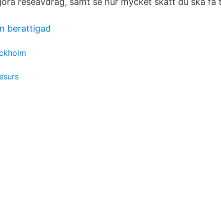
göra reseavdrag, samt se hur mycket skatt du ska få ti
sn berattigad
ockholm
esurs