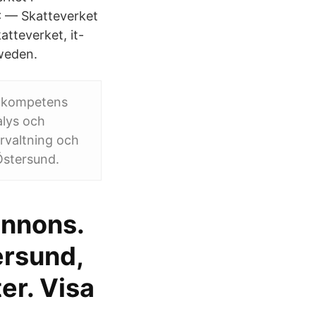
 — Skatteverket
atteverket, it-
weden.
a kompetens
alys och
örvaltning och
Östersund.
annons.
ersund,
er. Visa