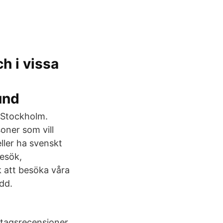
h i vissa
sund
i Stockholm.
oner som vill
ller ha svenskt
esök,
k att besöka våra
dd.
etagsrecensioner