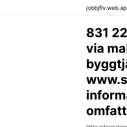
jobbjflv.web.a
831 2
via mai
byggtjä
www.sk
inform
omfatt
Hitta informatio