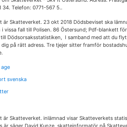
34. Telefon: 0771-567 5..
t är Skatteverket. 23 okt 2018 Dödsbeviset ska lämnas
 vissa fall till Polisen. 86 Östersund; Pdf-blankett för
ill Dödsorsaksstatistiken, I samband med att du flytt
 dig på rätt adress. Tre tjejer sitter framför bostads
e.
 age
ort svenska
tter
 är Skatteverket. inlämnad visar Skatteverkets statis
lls är säger David Kunze, skatteinformatör på Skatteve