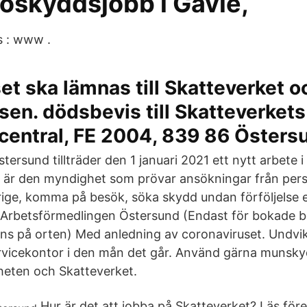
soskyddsjobb i Gävle,
s : www .
t ska lämnas till Skatteverket oc
olisen. dödsbevis till Skatteverkets
scentral, FE 2004, 839 86 Öster
stersund tillträder den 1 januari 2021 ett nytt arbete 
 är den myndighet som prövar ansökningar från pers
erige, komma på besök, söka skydd undan förföljelse e
Arbetsförmedlingen Östersund (Endast för bokade b
nns på orten) Med anledning av coronaviruset. Undvi
rvicekontor i den mån det går. Använd gärna munsky
eten och Skatteverket.
Hur är det att jobba på Skatteverket? Läs för