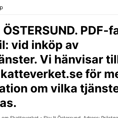
pp
2 ÖSTERSUND. PDF-fa
l: vid inköp av
nster. Vi hänvisar til
atteverket.se för m
ation om vilka tjänst
as.
n om Skatteverket - Skv It Östersund. Adress: Prästg