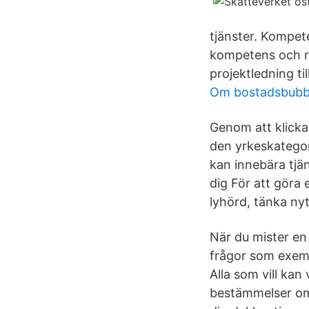
tjänster. Kompet
kompetens och re
projektledning til
Om bostadsbubbl
Genom att klicka
den yrkeskategor
kan innebära tjän
dig För att göra
lyhörd, tänka nyt
När du mister en
frågor som exem
Alla som vill kan
bestäm­melser o