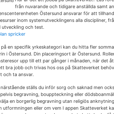
från nuvarande och tidigare anställda samt ans
enscenterenheten Östersund ansvarar för att tillhand
surser inom systemutvecklingens alla discipliner, fr
l utveckling och test.
an spricker
 på en specifik yrkeskategori kan du hitta fler somma
in i Östersund. Din placeringsort är Östersund. Rol
steresor upp till ett par gånger i månaden, när det åt
 ett bra jobb och trivas hos oss på Skatteverket behö
t och ta ansvar.
 närstående ställs du inför sorg och saknad men ocks
pelvis begravning, bouppteckning eller dödsboanmä
 välja en borgerlig begravning utan religiös anknytning
m utformningen eller om vem I appen Skatteverket k