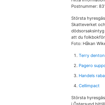
Postnummer: 831 
Största hyresgäs
Skatteverket och i
dödsorsaksintyg t
att du folkbokför
Foto: Håkan Wik
Terry denton
Pagero supp
Handels raba
Cellimpact
Största hyresgäst
i Östersund hitti