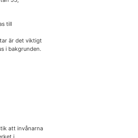
 till
ar är det viktigt
hus i bakgrunden.
tik att invånarna
rket i