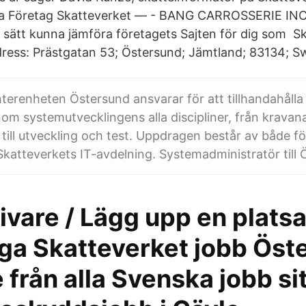
ta Företag Skatteverket — - BANG CARROSSERIE INC
re sätt kunna jämföra företagets Sajten för dig som Sk
ress: Prästgatan 53; Östersund; Jämtland; 83134; S
erenheten Östersund ansvarar för att tillhandahåll
nom systemutvecklingens alla discipliner, från kravan
 till utveckling och test. Uppdragen består av både f
Skatteverkets IT-avdelning. Systemadministratör till 
ivare / Lägg upp en plats
iga Skatteverket jobb Öst
från alla Svenska jobb sit