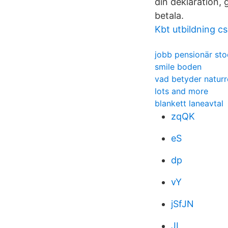
din deklaration, 
betala.
Kbt utbildning c
jobb pensionär st
smile boden
vad betyder naturr
lots and more
blankett laneavtal
zqQK
eS
dp
vY
jSfJN
JL