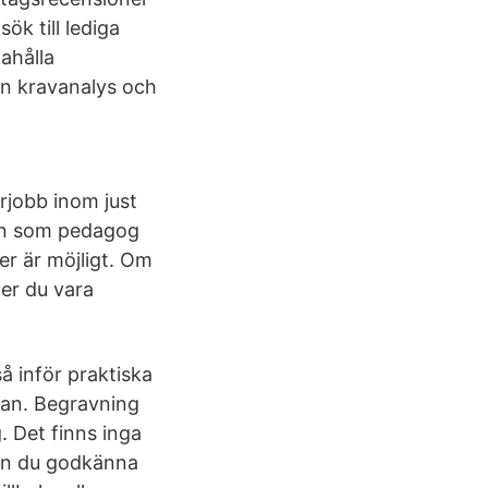
ök till lediga
ahålla
ån kravanalys och
rjobb inom just
len som pedagog
er är möjligt. Om
ver du vara
å inför praktiska
lan. Begravning
. Det finns inga
an du godkänna